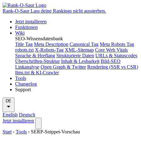
Rank-O-Saur
Lass deine Rankings nicht aussterben.
Jetzt installieren
Funktionen
Wiki
SEO-Wissensdatenbank
Title Tag
Meta Description
Canonical Tag
Meta Robots Tag
robots.txt
X-Robots-Tag
XML-Sitemap
Core Web Vitals
Sprache & Hreflang
Strukturierte Daten
URLs & Statuscodes
Überschriften-Struktur
Inhalt & Lesbarkeit
Bild-SEO
Linkanalyse
Open Graph & Twitter
Rendering (SSR vs CSR)
llms.txt & KI-Crawler
Tools
Changelog
Support
DE
English
Deutsch
Jetzt installieren
Start
›
Tools
›
SERP-Snippet-Vorschau