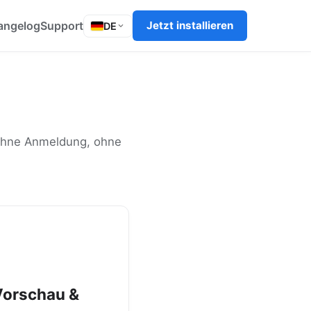
angelog
Support
Jetzt installieren
DE
— ohne Anmeldung, ohne
orschau &