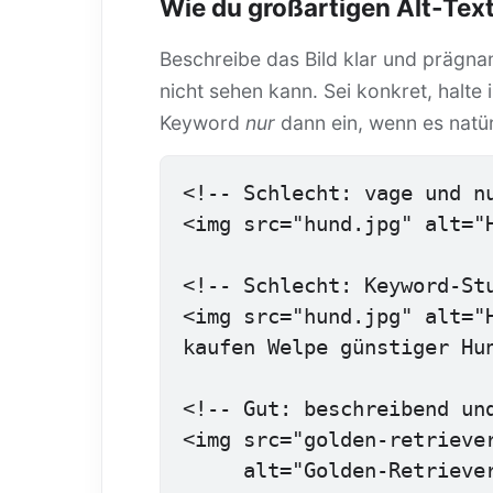
Wie du großartigen Alt-Text
Beschreibe das Bild klar und prägna
nicht sehen kann. Sei konkret, halte
Keyword
nur
dann ein, wenn es natür
<!-- Schlecht: vage und nu
<img src="hund.jpg" alt="H
<!-- Schlecht: Keyword-Stu
<img src="hund.jpg" alt="H
kaufen Welpe günstiger Hun
<!-- Gut: beschreibend und
<img src="golden-retriever
     alt="Golden-Retriever-Welpe spielt mit einem Tennisball 