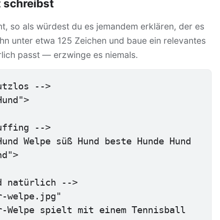
 schreibst
nt, so als würdest du es jemandem erklären, der es
 ihn unter etwa 125 Zeichen und baue ein relevantes
lich passt — erzwinge es niemals.
tzlos -->

und">

ffing -->

und Welpe süß Hund beste Hunde Hund 
d">

 natürlich -->

-welpe.jpg"
